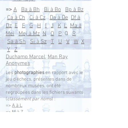
=>
A
Ba à Bh
Bi à Bo
Bp à Bz
Ca à Ch
Ci à Cz
Da à De
Df à
Dz
E
F
G
H
I
J
K
L
Ma à
Mei
Mej à Mz
N
O
P
Q
R
Sa à Sh
Si à Sz
T
U
V
W
X
Y
Z
Duchamp Marcel
,
Man Ray
Anonymes
Les
photographies
en rapport avec le
jeu d'échecs, présentes dans de
nombreux musées, ont été
regroupées dans les fichiers suivants
(
classement par noms
) :
=>
A à L
=>
M à Z
Nous terminons par une sélection