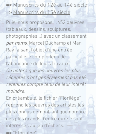
=>
Manuscrits du 12è au 14è siècle
=>
Manuscrits du 15è siècle
Puis, nous proposons 1.452 oeuvres
(tableaux, dessins, sculptures,
photographies...) avec un classement
par noms
, Marcel Duchamp et Man
Ray faisant l'objet d'une entrée
particulière compte tenu de
l'abondance de leurs travaux.
On notera que les oeuvres les plus
récentes n'ont généralement pas été
retenues compte tenu de leur intérêt
moindre.
En préambule, le fichier "Florilège"
reprend les oeuvres des artistes les
plus connus démontrant que nombre
des plus grands d'entre eux se sont
intéressés au jeu d'échecs.
=>
"Florilège"